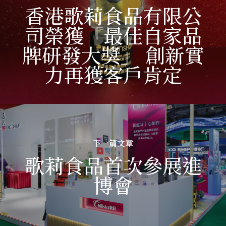
香港歌莉食品有限公
司榮獲「最佳自家品
牌研發大獎」 創新實
力再獲客戶肯定
下一篇文章
歌莉食品首次參展進
博會